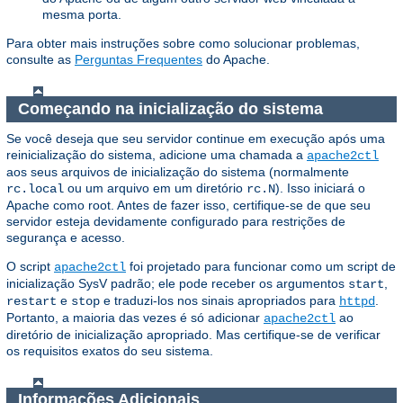
mesma porta.
Para obter mais instruções sobre como solucionar problemas,
consulte as
Perguntas Frequentes
do Apache.
Começando na inicialização do sistema
Se você deseja que seu servidor continue em execução após uma
reinicialização do sistema, adicione uma chamada a
apache2ctl
aos seus arquivos de inicialização do sistema (normalmente
ou um arquivo em um diretório
). Isso iniciará o
rc.local
rc.N
Apache como root. Antes de fazer isso, certifique-se de que seu
servidor esteja devidamente configurado para restrições de
segurança e acesso.
O script
foi projetado para funcionar como um script de
apache2ctl
inicialização SysV padrão; ele pode receber os argumentos
,
start
e
e traduzi-los nos sinais apropriados para
.
restart
stop
httpd
Portanto, a maioria das vezes é só adicionar
ao
apache2ctl
diretório de inicialização apropriado. Mas certifique-se de verificar
os requisitos exatos do seu sistema.
Informações Adicionais