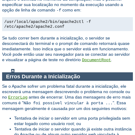
especificar sua localização no momento da execução usando a
opção de linha de comando
como em:
-f
/usr/local/apache2/bin/apache2ctl -f
/etc/apache2/apache2.conf
Se tudo correr bem durante a inicialização, o servidor se
desconectará do terminal e o prompt de comando retornará quase
imediatamente. Isso indica que o servidor está em funcionamento.
Você pode então usar seu navegador para se conectar ao servidor
e visualizar a página de teste no diretório
.
DocumentRoot
Erros Durante a Inicialização
Se o Apache sofrer um problema fatal durante a inicialização, ele
escreverá uma mensagem descrevendo o problema no console ou
no
antes de encerrar. Uma das mensagens de erro mais
ErrorLog
comuns é "
". Essa
Não foi possível vincular à porta ...
mensagem geralmente é causada por um dos seguintes motivos:
Tentativa de iniciar o servidor em uma porta privilegiada sem
estar logado como usuário root; ou
Tentativa de iniciar o servidor quando já existe outra instância
do Apache ou de algum outro servidor web vinculada à