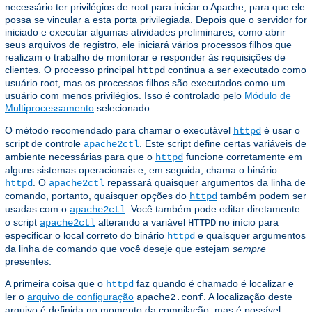
necessário ter privilégios de root para iniciar o Apache, para que ele
possa se vincular a esta porta privilegiada. Depois que o servidor for
iniciado e executar algumas atividades preliminares, como abrir
seus arquivos de registro, ele iniciará vários processos filhos que
realizam o trabalho de monitorar e responder às requisições de
clientes. O processo principal
continua a ser executado como
httpd
usuário root, mas os processos filhos são executados como um
usuário com menos privilégios. Isso é controlado pelo
Módulo de
Multiprocessamento
selecionado.
O método recomendado para chamar o executável
é usar o
httpd
script de controle
. Este script define certas variáveis ​​de
apache2ctl
ambiente necessárias para que o
funcione corretamente em
httpd
alguns sistemas operacionais e, em seguida, chama o binário
. O
repassará quaisquer argumentos da linha de
httpd
apache2ctl
comando, portanto, quaisquer opções do
também podem ser
httpd
usadas com o
. Você também pode editar diretamente
apache2ctl
o script
alterando a variável
no início para
apache2ctl
HTTPD
especificar o local correto do binário
e quaisquer argumentos
httpd
da linha de comando que você deseje que estejam
sempre
presentes.
A primeira coisa que o
faz quando é chamado é localizar e
httpd
ler o
arquivo de configuração
. A localização deste
apache2.conf
arquivo é definida no momento da compilação, mas é possível