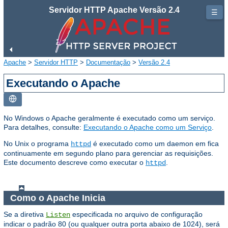
Servidor HTTP Apache Versão 2.4
☰
Apache
>
Servidor HTTP
>
Documentação
>
Versão 2.4
Executando o Apache
No Windows o Apache geralmente é executado como um serviço.
Para detalhes, consulte:
Executando o Apache como um Serviço
.
No Unix o programa
é executado como um daemon em fica
httpd
continuamente em segundo plano para gerenciar as requisições.
Este documento descreve como executar o
.
httpd
Como o Apache Inicia
Se a diretiva
especificada no arquivo de configuração
Listen
indicar o padrão 80 (ou qualquer outra porta abaixo de 1024), será